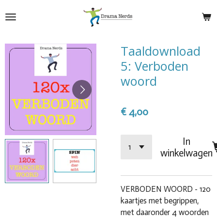
Ga
direct
naar
de
Taaldownload
hoofdinhoud
5: Verboden
woord
€ 4,00
In
winkelwagen
VERBODEN WOORD - 120
kaartjes met begrippen,
met daaronder 4 woorden