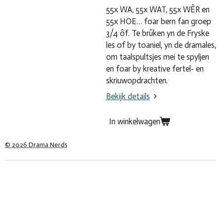
55x WA, 55x WAT, 55x WÊR en
55x HOE… foar bern f
an groep
3/4 ôf
. Te brûken yn de Fryske
les of by toaniel, yn de dramales,
om taalspultsjes mei te spyljen
en foar by kreative fertel- en
skriuwopdrachten.
Bekijk details
In winkelwagen
© 2026 Drama Nerds