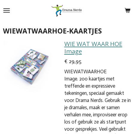
Ga
direct
naar
de
WIEWATWAARHOE-KAARTJES
hoofdinhoud
WIE WAT WAAR HOE
Image
€ 29,95
WIEWATWAARHOE
Image. 200 kaartjes met
treffende en expressieve
tekeningen, speciaal gemaakt
voor Drama Nerds. Gebruik ze in
je dramales, maak er samen
verhalen mee, improviseer erop
los of gebruik ze als startpunt
voor gesprekjes. Veel gebruikt