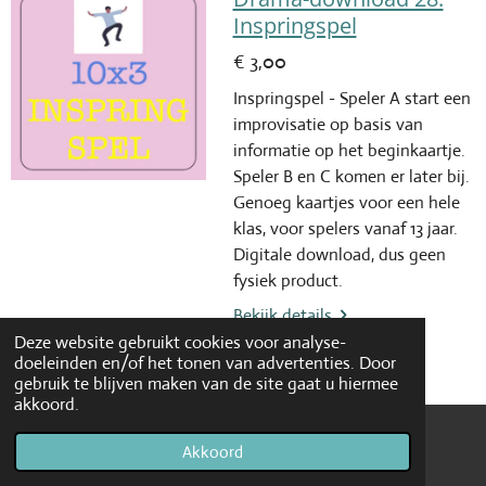
Inspringspel
€ 3,00
Inspringspel - Speler A start een
improvisatie op basis van
informatie op het beginkaartje.
Speler B en C komen er later bij.
Genoeg kaartjes voor een hele
klas, voor spelers vanaf 13 jaar.
Digitale download, dus geen
fysiek product.
Bekijk details
Deze website gebruikt cookies voor analyse-
doeleinden en/of het tonen van advertenties. Door
In winkelwagen
gebruik te blijven maken van de site gaat u hiermee
akkoord.
Drama-download 29:
Akkoord
E-mailadres
Facebook
Gescheiden informatie