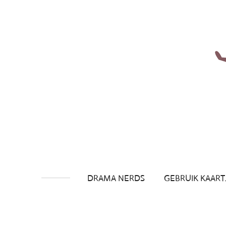
Ga
direct
naar
de
hoofdinhoud
DRAMA NERDS
GEBRUIK KAART