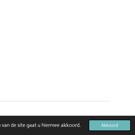
 van de site gaat u hiermee akkoord.
Akkoord