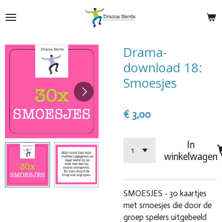
Ga
direct
naar
de
Drama-
hoofdinhoud
download 18:
Smoesjes
€ 3,00
In
winkelwagen
SMOESJES - 30 kaartjes
met smoesjes die door de
groep spelers uitgebeeld