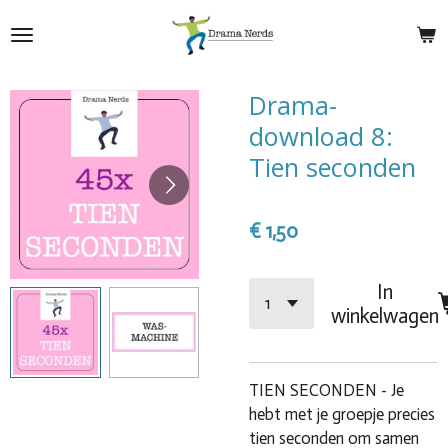
Ga
direct
naar
de
Drama-
hoofdinhoud
download 8:
Tien seconden
€ 1,50
In
winkelwagen
TIEN SECONDEN - Je
hebt met je groepje precies
tien seconden om samen