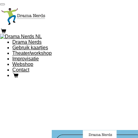
Ga
direct
naar
de
hoofdinhoud
Drama Nerds
Gebruik kaartjes
Theater/workshop
Improvisatie
Webshop
Contact