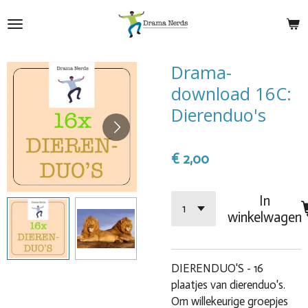
Ga
direct
naar
de
Drama-
hoofdinhoud
download 16C:
Dierenduo's
€ 2,00
In
winkelwagen
DIERENDUO'S - 16
plaatjes van dierenduo's.
Om willekeurige groepjes