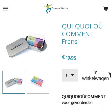
Ga
direct
naar
de
QUI QUOI OÙ
hoofdinhoud
COMMENT
Frans
€ 19,95
In
winkelwagen
QUIQUOIOÙCOMMENT
voor gevorderden