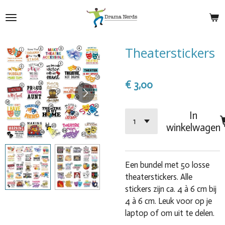
Ga
direct
naar
de
Theaterstickers
hoofdinhoud
€ 3,00
In
winkelwagen
Een bundel met 50 losse
theaterstickers. Alle
stickers zijn ca. 4
à
6 cm bij
4
à
6 cm. Leuk voor op je
laptop of om uit te delen.