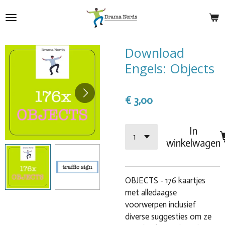
Ga
direct
naar
de
Download
hoofdinhoud
Engels: Objects
€ 3,00
In
winkelwagen
OBJECTS - 176 kaartjes
met alledaagse
voorwerpen inclusief
diverse suggesties om ze