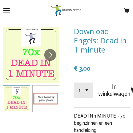
Ga
direct
naar
de
Download
hoofdinhoud
Engels: Dead in
1 minute
€ 3,00
In
winkelwagen
DEAD IN 1 MINUTE - 70
beginzinnen en een
handleiding.