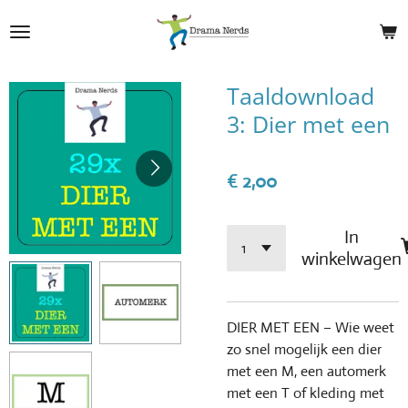
Ga
direct
naar
de
Taaldownload
hoofdinhoud
3: Dier met een
€ 2,00
In
winkelwagen
DIER MET EEN – Wie weet
zo snel mogelijk een dier
met een M, een automerk
met een T of kleding met