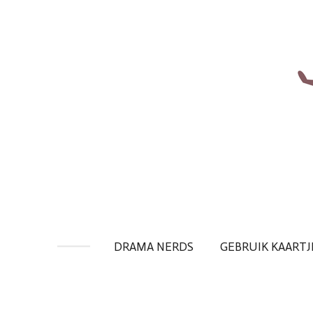
Ga
direct
naar
de
hoofdinhoud
DRAMA NERDS
GEBRUIK KAARTJ