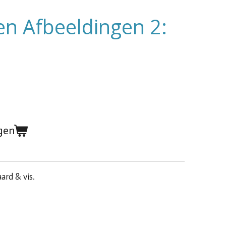
n Afbeeldingen 2:
gen
aard & vis.